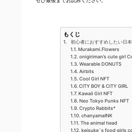
ぜひ最後までお読みください。
もくじ
初心者におすすめしたい日本
Murakami.Flowers
onigiriman’s cute girl C
Wearable DONUTS
Airbits
Cool Girl NFT
CITY BOY & CITY GIRL
Kawaii Girl NFT
Neo Tokyo Punks NFT
Crypto Rabbits*
chanyamaINK
The animal head
keisuke`s food girls co