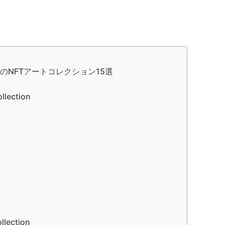
のNFTアートコレクション15選
ollection
llection