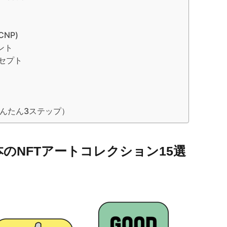
(CNP)
ント
セプト
かんたん3ステップ）
のNFTアートコレクション15選