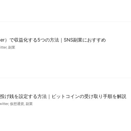
tter）で収益化する5つの方法｜SNS副業におすすめ
itter
,
副業
er）で投げ銭を設定する方法｜ビットコインの受け取り手順を解説
witter
,
仮想通貨
,
副業