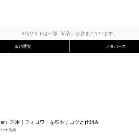
※当サイトは一部「広告」が含まれています。
仮想通貨
メタバース
itter）運用｜フォロワーを増やすコツと仕組み
itter
,
副業