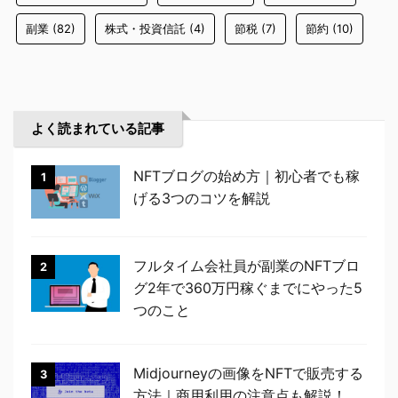
副業
(82)
株式・投資信託
(4)
節税
(7)
節約
(10)
よく読まれている記事
NFTブログの始め方｜初心者でも稼
1
げる3つのコツを解説
フルタイム会社員が副業のNFTブロ
2
グ2年で360万円稼ぐまでにやった5
つのこと
Midjourneyの画像をNFTで販売する
3
方法｜商用利用の注意点も解説！