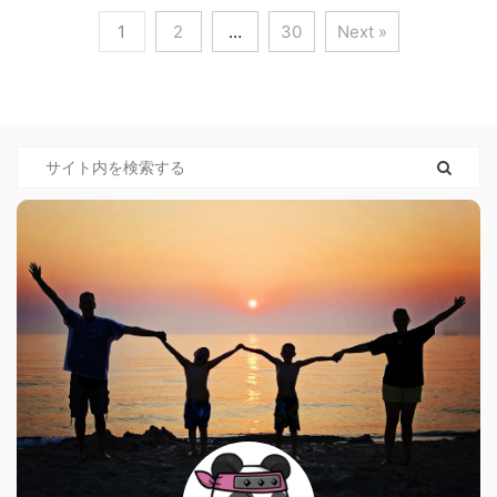
1
2
…
30
Next »