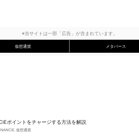
※当サイトは一部「広告」が含まれています。
仮想通貨
メタバース
ANCiEポイントをチャージする方法を解説
iNANCiE
,
仮想通貨