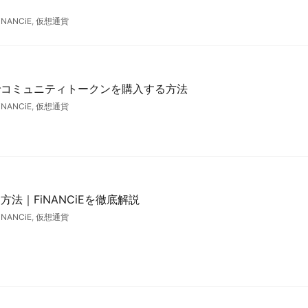
iNANCiE
,
仮想通貨
でコミュニティトークンを購入する方法
iNANCiE
,
仮想通貨
法｜FiNANCiEを徹底解説
iNANCiE
,
仮想通貨