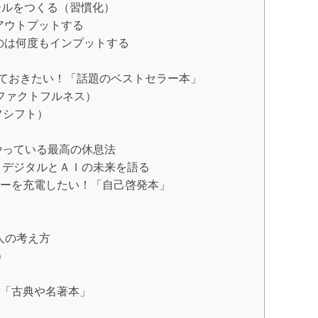
ルをつくる（習慣化）
アウトプットする
のは何度もインプットする
ておきたい！「話題のベストセラー本」
S（ファクトフルネス）
イフシフト）
やっている最高の休息法
 デジタルとＡＩの未来を語る
ーを充電したい！「自己啓発本」
人の考え方
）
「古典や名著本」