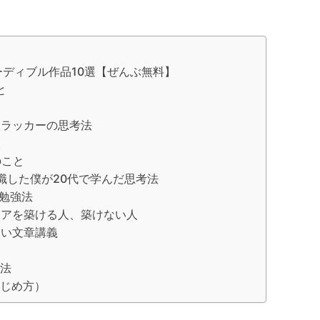
ーディブル作品10選【ぜんぶ無料】
と
ドラッカーの思考法
人
のこと
転職した僕が20代で学んだ思考法
る勉強法
リアを築ける人、築けない人
たい文章講義
法
じめ方）