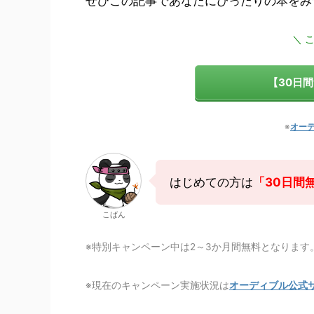
ぜひこの記事であなたにぴったりの本をみ
＼ 
【30日
※
オー
はじめての方は
「30日間
こばん
※特別キャンペーン中は2～3か月間無料となります
※現在のキャンペーン実施状況は
オーディブル公式