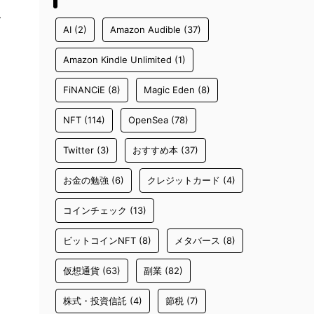
す
AI
(2)
Amazon Audible
(37)
Amazon Kindle Unlimited
(1)
FiNANCiE
(8)
Magic Eden
(8)
NFT
(114)
OpenSea
(78)
Twitter
(3)
おすすめ本
(37)
お金の勉強
(6)
クレジットカード
(4)
コインチェック
(13)
ビットコインNFT
(8)
メタバース
(8)
仮想通貨
(63)
副業
(82)
株式・投資信託
(4)
節税
(7)