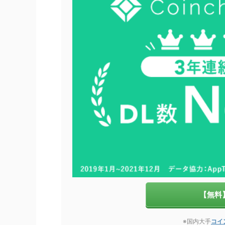
【無料
※国内大手
コイ