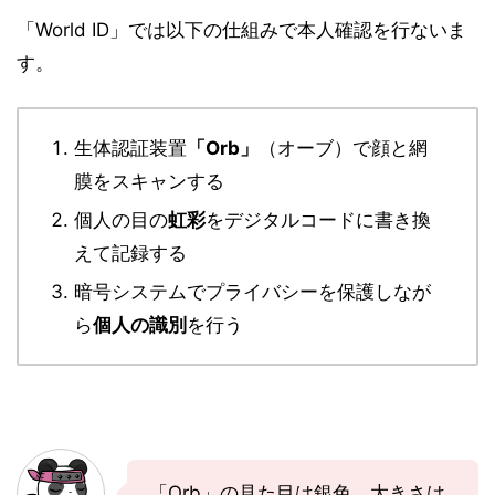
「World ID」では以下の仕組みで本人確認を行ないま
す。
生体認証装置
「Orb」
（オーブ）で顔と網
膜をスキャンする
個人の目の
虹彩
をデジタルコードに書き換
えて記録する
暗号システムでプライバシーを保護しなが
ら
個人の識別
を行う
「Orb」の見た目は銀色、大きさは