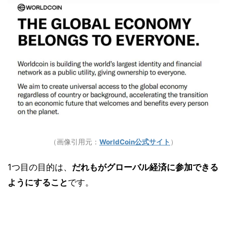
（画像引用元：
WorldCoin公式サイト
）
1つ目の目的は、
だれもがグローバル経済に参加できる
ようにすること
です。